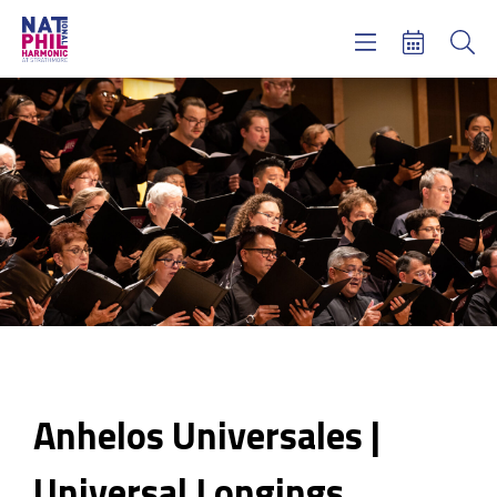
Concerts & Tickets
Learning & Engagement
Support Us
About Us
Meet NatPhil
login
email sign up
donate now
Anhelos Universales |
Universal Longings